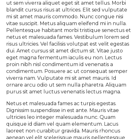
ut sem viverra aliquet eget sit amet tellus. Morbi
blandit cursus risus at ultrices. Elit sed vulputate
mi sit amet mauris commodo. Nunc congue nisi
vitae suscipit. Metus aliquam eleifend mi in nulla.
Pellentesque habitant morbi tristique senectus et
netus et malesuada fames. Vestibulum lorem sed
risus ultricies. Vel facilisis volutpat est velit egestas
dui. Amet cursus sit amet dictum sit. Vitae justo
eget magna fermentum iaculis eu non. Lectus
proin nibh nisl condimentum id venenatis a
condimentum. Posuere ac ut consequat semper
viverra nam. Vulputate mi sit amet mauris. Id
ornare arcu odio ut sem nulla pharetra. Aliquam
purus sit amet luctus venenatis lectus magna.
Netus et malesuada fames ac turpis egestas.
Dignissim suspendisse in est ante. Mauris vitae
ultricies leo integer malesuada nunc. Quam
quisque id diam vel quam elementum. Lacus
laoreet non curabitur gravida. Mauris rhoncus
aenean vel elit scelerisque mauris pellentesque